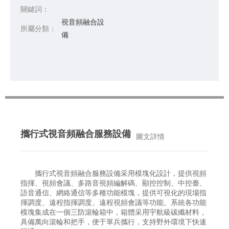
關鍵詞：
視音頻融合設
所屬分類：
備
攜行式視音頻融合服務設備
圖文詳情
攜行式視音頻融合服務設備采用模塊化設計，提供視頻
指揮、視頻會議、多路音視頻編解碼、顯控控制、中控臺、
語音通信、網絡通信等多種功能模塊，提供可視化的現場指
揮調度、遠程指揮調度、遠程視頻會議等功能。系統各功能
模塊集成在一個三防滾輪箱中，箱體采用宇航級碳纖材料，
具備萬向滾輪和把手，便于單兵攜行，支持野外環境下快速