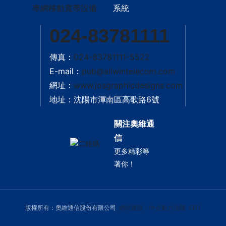
專網移動寬帶設備
系統
024-83781111
傳真：
024-83781111-5522
E-mail：
pub@allwintelecom.com
網址：
www.josgraphicdesigns.com
地址：沈陽市渾南區高歌路6號
關注奧維通
信
更多精彩等
著你！
版權所有：奧維通信股份有限公司
網站建設：中企動力
沈陽
SEO